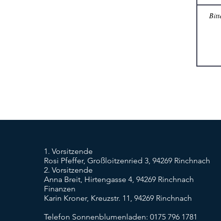
1. Vorsitzende
Rosi Pfeffer, Großloitzenried 3, 94269 Rinchnach
2. Vorsitzende
Anna Breit, Hirtengasse 4, 94269 Rinchnach
Finanzen
Karin Kroner, Kreuzstr. 11, 94269 Rinchnach
Telefon Sonnenblumenladen: 0175 796 1781