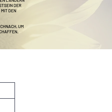
GTEN LÄNDERN
STSEIN DER
 MIT DEN
NCHNACH, UM
SCHAFFEN.