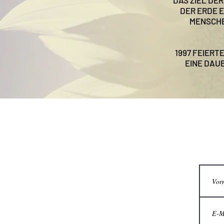
DAS ZIEL DE
DER ERDE E
MENSCHE
1997 FEIERT
EINE DAU