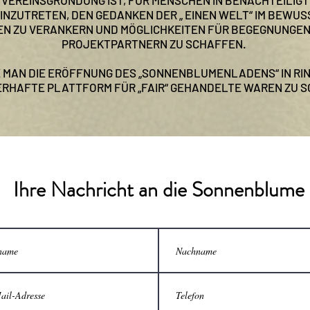
R VEREINSGRÜNDUNG IST, FÜR MENSCHEN IN BENACHTEILI
INZUTRETEN, DEN GEDANKEN DER „ EINEN WELT“ IM BEWUS
N ZU VERANKERN UND MÖGLICHKEITEN FÜR BEGEGNUNGEN
PROJEKTPARTNERN ZU SCHAFFEN.
E MAN DIE ERÖFFNUNG DES „SONNENBLUMENLADENS“ IN RI
ERHAFTE PLATTFORM FÜR „FAIR“ GEHANDELTE WAREN ZU 
Ihre Nachricht an die Sonnenblume