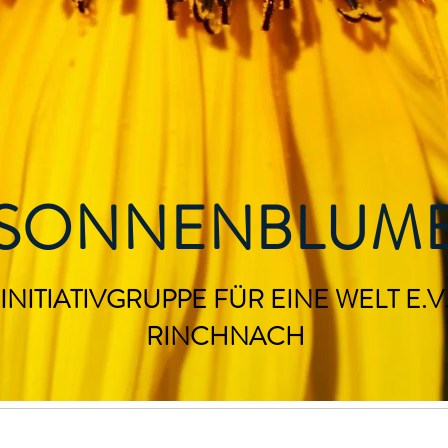
SONNENBLUM
INITIATIVGRUPPE FÜR EINE WELT E.V
RINCHNACH