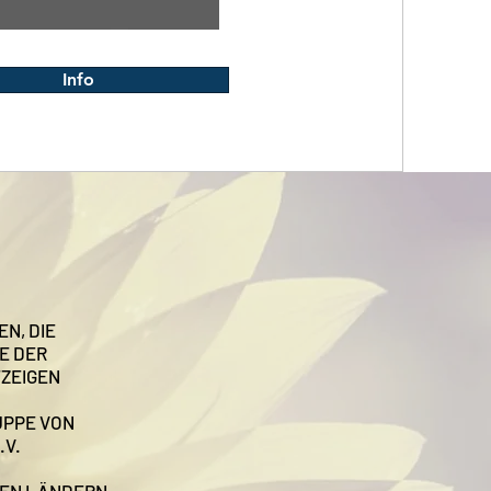
Info
N, DIE
E DER
FZEIGEN
UPPE VON
.V.